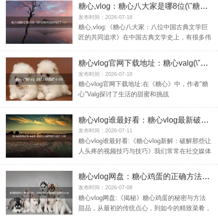
糖心,vlog：糖心八大家是哪8位(\"糖心八大家：八位中国古典文学巨匠的共同追求\")
发布时间：2026-07-18
糖心,vlog:《糖心八大家：八位中国古典文学巨
匠的共同追求》在中国古典文学史上，有很多伟
大的人物和...
糖心vlog官网下载地址：糖心valg(\"糖心valg：甜蜜的日常与挑战\")
发布时间：2026-07-18
糖心vlog官网下载地址:在《糖心》中，作者"糖
心"Valg探讨了生活的甜蜜和挑战
糖心vlog谁最好看：糖心vlog最新破解版(\"糖心vlog新解：破解那些让人头疼的视频技巧和技巧\")
发布时间：2026-07-11
糖心vlog谁最好看:《糖心vlog新解：破解那些让
人头疼的视频技巧与技巧》我们常常在社交媒体
上看到...
糖心vlog网盘：糖心鸡蛋的正确方法(\"\"糖心鸡蛋的秘密：让食材在烹饪中发挥最佳效果的方法和技巧)
发布时间：2026-07-08
糖心vlog网盘:《揭秘》糖心鸡蛋的秘密与方法
甜品，从最初的传统点心，到如今的精致菜肴，