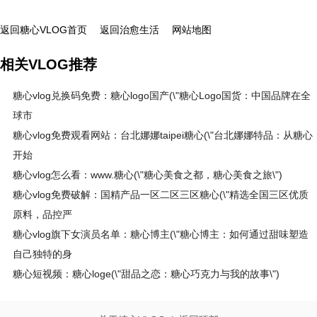
返回糖心VLOG首页
返回治愈生活
网站地图
相关VLOG推荐
糖心vlog兑换码免费：糖心logo国产(\"糖心Logo国货：中国品牌在全
球市
糖心vlog免费观看网站：台北娜娜taipei糖心(\"台北娜娜特品：从糖心
开始
糖心vlog怎么看：www.糖心(\"糖心美食之都，糖心美食之旅\")
糖心vlog免费破解：国精产品一区二区三区糖心(\"精选全国三区优质
原料，品控严
糖心vlog旗下女演员名单：糖心博主(\"糖心博主：如何通过甜味塑造
自己独特的身
糖心短视频：糖心loge(\"甜品之恋：糖心巧克力与我的故事\")