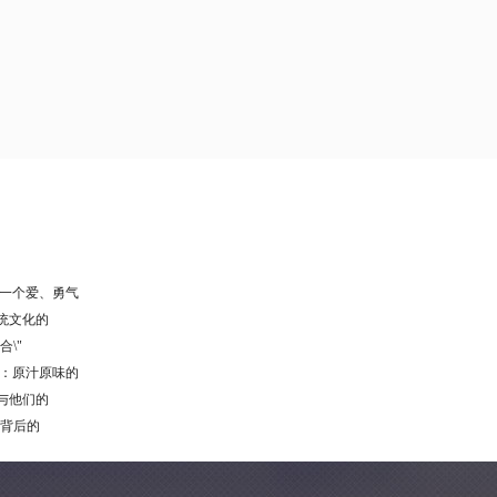
：一个爱、勇气
传统文化的
合\"
虾：原汁原味的
食与他们的
和背后的