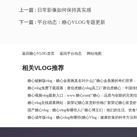
上一篇 :
日常影像如何保持真实感
下一篇 :
平台动态：糖心VLOG专题更新
返回糖心VLOG首页
返回平台动态
网站地图
相关VLOG推荐
糖心破解版vlog：糖心金善雅真名叫什么(\"糖心金善雅的奇幻世界
糖心vlog免费下载观看：唐伯虎糖心vlog高三(\"唐伯虎糖心：中国
糖心视频vlog最新入口：www.糖心com(\"糖心：品质与创新的完美结
糖心vlog在线观看网站：新荣记糖心富贵虾价格(\"新荣记糖心富贵
国产糖心vlog：糖心vlog有哪些人(\"糖心博主们：他们的生活、饮
糖心成年版vlog：糖心vlog有哪些(糖心Vlog：健康饮食的科学方法