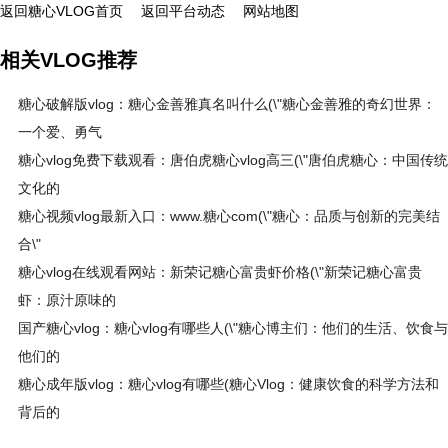
返回糖心VLOG首页
返回平台动态
网站地图
相关VLOG推荐
糖心破解版vlog：糖心金善雅真名叫什么(\"糖心金善雅的奇幻世界：
一个爱、勇气
糖心vlog免费下载观看：唐伯虎糖心vlog高三(\"唐伯虎糖心：中国传统
文化的
糖心视频vlog最新入口：www.糖心com(\"糖心：品质与创新的完美结
合\"
糖心vlog在线观看网站：新荣记糖心富贵虾价格(\"新荣记糖心富贵
虾：原汁原味的
国产糖心vlog：糖心vlog有哪些人(\"糖心博主们：他们的生活、饮食与
他们的
糖心成年版vlog：糖心vlog有哪些(糖心Vlog：健康饮食的科学方法和
背后的