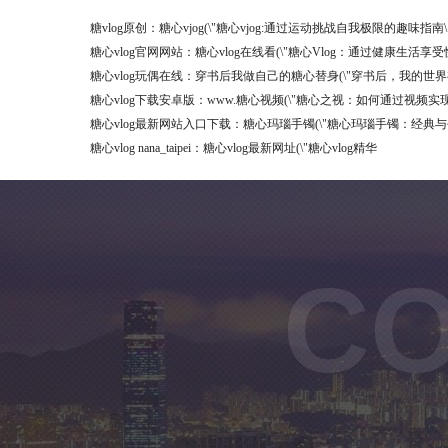
糖vlog原创：糖心vjog(\"糖心vjog:通过运动挑战自我极限的趣味指南\
糖心vlog官网网站：糖心vlog在线看(\"糖心Vlog：通过健康生活享
糖心vlog玩偶在线：穿书后我做自己的糖心替身(\"穿书后，我的世
糖心vlog下载安卓版：www.糖心视频(\"糖心之视：如何通过视频
糖心vlog最新网站入口下载：糖心玛瑙手镯(\"糖心玛瑙手镯：经典
糖心vlog nana_taipei：糖心vlog最新网址(\"糖心vlog精华
CO