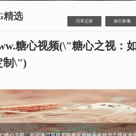
G精选
日常记录
旅行影像
www.糖心视频(\"糖心之视
\")