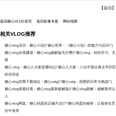
【
返回
】
返回糖心VLOG首页
返回影像专题
网站地图
相关VLOG推荐
糖心vlog演员：糖心小说(\"糖心世界：《糖心小说》的魅力与启示\")
糖心vlog在线播放：糖心vlog破解版无付费(\"糖心vlog：轻松学习、无
限
糖心,vlog：糖心八大家是哪8位(\"糖心八大家：八位中国古典文学巨匠
的共同追
糖心vlog官网下载地址：糖心valg(\"糖心valg：甜蜜的日常与挑战\")
糖心vlog谁最好看：糖心vlog最新破解版(\"糖心vlog新解：破解那些让
人
糖心vlog网盘：糖心鸡蛋的正确方法(\"\"糖心鸡蛋的秘密：让食材在烹
饪中发挥