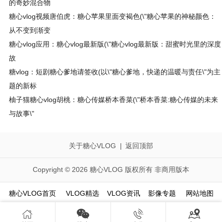
的奇妙混合物
糖心vlog视频唐伯虎：糖心苹果里面变褐色(\"糖心苹果的神秘颜色：
从不变到渐变
糖心vlog应用：糖心vlog最新版(\"糖心vlog最新版：甜蜜时光里的深度
故
糖vlog：短剧糖心爹地请签收(以\"糖心爹地，快递的温暖与责任\"为主
题的新标
柚子猫糖心vlog胡桃：糖心传媒桥本香菜(\"桥本香菜:糖心传媒的未来
与故事\"
关于糖心VLOG
|
返回顶部
Copyright © 2026 糖心VLOG 版权所有 非商用版本
糖心VLOG首页
VLOG精选
VLOG资讯
影像专题
网站地图



