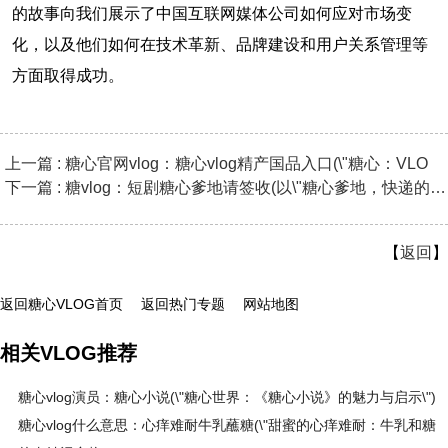
的故事向我们展示了中国互联网媒体公司如何应对市场变
化，以及他们如何在技术革新、品牌建设和用户关系管理等
方面取得成功。
上一篇 : 糖心官网vlog：糖心vlog精产国品入口(\"糖心：VLO
下一篇 : 糖vlog：短剧糖心爹地请签收(以\"糖心爹地，快递的温暖与
【
返回
】
返回糖心VLOG首页
返回热门专题
网站地图
相关VLOG推荐
糖心vlog演员：糖心小说(\"糖心世界：《糖心小说》的魅力与启示\")
糖心vlog什么意思：心痒难耐牛乳蘸糖(\"甜蜜的心痒难耐：牛乳和糖