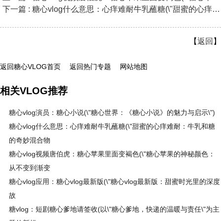
下一篇 : 糖心vlog什么意思：心痒难耐牛乳蘸糖(\"甜蜜的心痒难耐：
【
返回
】
返回糖心VLOG首页
返回热门专题
网站地图
相关VLOG推荐
糖心vlog演员：糖心小说(\"糖心世界：《糖心小说》的魅力与启示\")
糖心vlog什么意思：心痒难耐牛乳蘸糖(\"甜蜜的心痒难耐：牛乳和糖
的奇妙混合物
糖心vlog视频唐伯虎：糖心苹果里面变褐色(\"糖心苹果的神秘颜色：
从不变到渐变
糖心vlog应用：糖心vlog最新版(\"糖心vlog最新版：甜蜜时光里的深度
故
糖vlog：短剧糖心爹地请签收(以\"糖心爹地，快递的温暖与责任\"为主